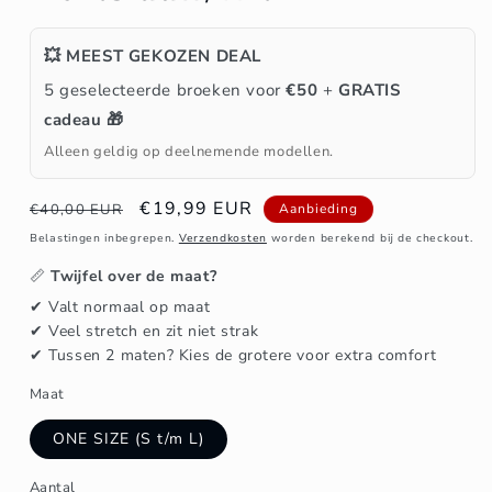
💥 MEEST GEKOZEN DEAL
5 geselecteerde broeken voor
€50
+
GRATIS
cadeau 🎁
Alleen geldig op deelnemende modellen.
Normale
Aanbiedingsprijs
€19,99 EUR
€40,00 EUR
Aanbieding
prijs
Belastingen inbegrepen.
Verzendkosten
worden berekend bij de checkout.
📏
Twijfel over de maat?
✔ Valt normaal op maat
✔ Veel stretch en zit niet strak
✔ Tussen 2 maten? Kies de grotere voor extra comfort
Maat
ONE SIZE (S t/m L)
Aantal