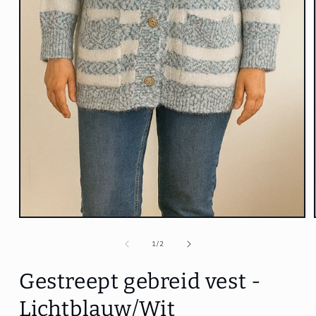
Media
1
openen
van
1
/
2
in
modaal
Gestreept gebreid vest -
Lichtblauw/Wit