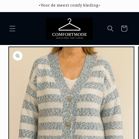
Meteen
•Voor de meest comfy kleding•
naar de
content
Winkelwagen
Ga direct naar
productinformatie