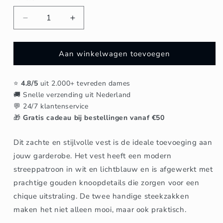
Aantal
Aantal
verlagen
verhogen
voor
voor
Gestreept
Gestreept
Aan winkelwagen toevoegen
gebreid
gebreid
vest
vest
⭐
4.8/5
uit 2.000+ tevreden dames
-
-
🚚 Snelle verzending uit Nederland
Lichtblauw/Wit
Lichtblauw/Wit
💬 24/7 klantenservice
🎁
Gratis cadeau bij bestellingen vanaf €50
Dit zachte en stijlvolle vest is de ideale toevoeging aan
jouw garderobe. Het vest heeft een modern
streeppatroon in wit en lichtblauw en is afgewerkt met
prachtige gouden knoopdetails die zorgen voor een
chique uitstraling. De twee handige steekzakken
maken het niet alleen mooi, maar ook praktisch.