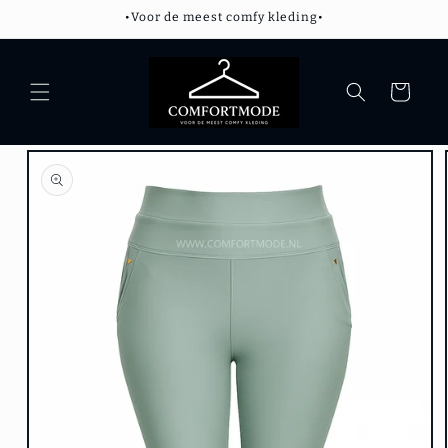
Meteen
•Voor de meest comfy kleding•
naar de
content
Winkelwagen
Ga direct naar
productinformatie