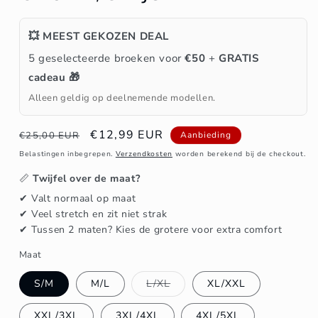
💥 MEEST GEKOZEN DEAL
5 geselecteerde broeken voor
€50
+
GRATIS
cadeau 🎁
Alleen geldig op deelnemende modellen.
Normale
Aanbiedingsprijs
€12,99 EUR
€25,00 EUR
Aanbieding
prijs
Belastingen inbegrepen.
Verzendkosten
worden berekend bij de checkout.
📏
Twijfel over de maat?
✔ Valt normaal op maat
✔ Veel stretch en zit niet strak
✔ Tussen 2 maten? Kies de grotere voor extra comfort
Maat
Variant
S/M
M/L
L/XL
XL/XXL
uitverkocht
of
niet
XXL/3XL
3XL/4XL
4XL/5XL