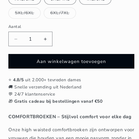
beschikbaar
Variant
Variant
5XL/6XL
6XL/7XL
uitverkocht
uitverkocht
of
of
niet
niet
Aantal
beschikbaar
beschikbaar
Aantal
Aantal
verlagen
verhogen
voor
voor
R216-
R216-
Aan winkelwagen toevoegen
COMFORTBROEK
COMFORTBROEK
GROEN/GRIJS
GROEN/GRIJS
⭐
4.8/5
uit 2.000+ tevreden dames
🚚 Snelle verzending uit Nederland
💬 24/7 klantenservice
🎁
Gratis cadeau bij bestellingen vanaf €50
COMFORTBROEKEN – Stijlvol comfort voor elke dag
Onze high waisted comfortbroeken zijn ontworpen voor
vrouwen die houden van een mooie pasvorm zonder in